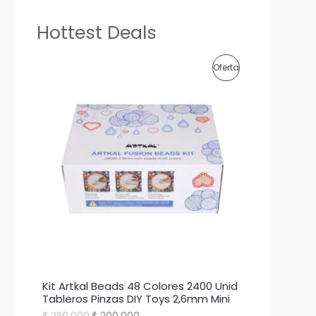
Hottest Deals
P
Oferta
R
O
D
U
C
T
O
E
Kit Artkal Beads 48 Colores 2400 Unid
N
Tableros Pinzas DIY Toys 2,6mm Mini
E
E