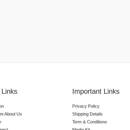
 Links
Important Links
on
Privacy Policy
e About Us
Shipping Details
e
Term & Conditions
nect
Media Kit