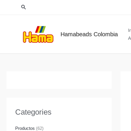
Ir
Buscar
al
contenido
I
Hamabeads Colombia
A
Categories
Productos
(62)