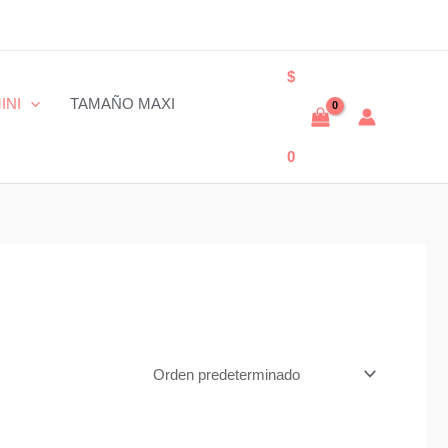
$
INI
TAMAÑO MAXI
0