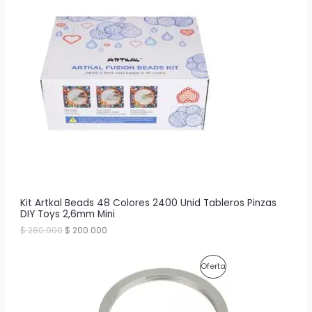
O
D
U
C
T
O
E
N
O
Kit Artkal Beads 48 Colores 2400 Unid Tableros Pinzas
DIY Toys 2,6mm Mini
F
E
E
$
280.000
$
200.000
l
l
E
p
p
r
r
R
P
Oferta
e
e
c
c
T
R
i
i
o
o
A
O