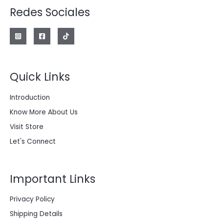
n
l
Redes Sociales
a
e
l
s
e
:
r
$
a
:
2
$
0
0
Quick Links
2
.
8
0
0
0
Introduction
.
0
0
.
Know More About Us
0
0
Visit Store
.
Let's Connect
Important Links
Privacy Policy
Shipping Details