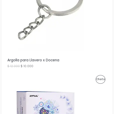
r
c
D
i
t
g
u
U
i
a
n
l
C
a
e
l
s
T
e
:
r
$
O
a
:
2
E
$
0
0
N
2
.
8
0
O
Argolla para Llavero x Docena
0
0
.
0
E
E
$
12.000
$
10.000
F
0
.
l
l
0
p
p
E
0
r
r
P
Oferta
.
e
e
R
c
c
R
i
i
T
o
o
O
o
a
A
r
c
D
i
t
g
u
U