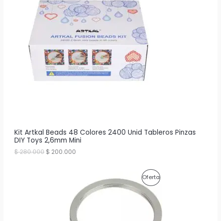
O
D
U
C
T
O
E
N
O
Kit Artkal Beads 48 Colores 2400 Unid Tableros Pinzas
DIY Toys 2,6mm Mini
F
E
E
$
280.000
$
200.000
l
l
E
p
p
r
r
R
P
Oferta
e
e
c
c
T
R
i
i
o
o
A
O
o
a