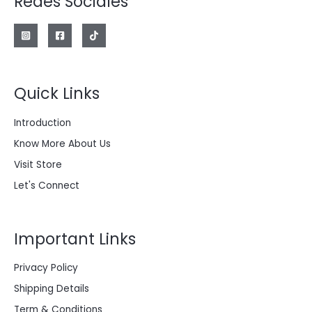
Redes Sociales
a
e
l
s
e
:
r
$
a
:
2
$
0
0
Quick Links
2
.
8
0
0
0
Introduction
.
0
0
.
Know More About Us
0
0
Visit Store
.
Let's Connect
Important Links
Privacy Policy
Shipping Details
Term & Conditions