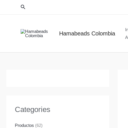
Ir
Buscar
al
contenido
I
Hamabeads Colombia
A
Categories
Productos
(62)