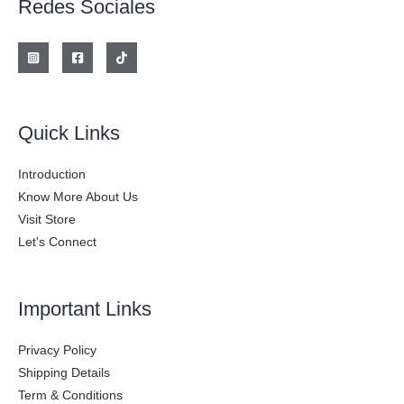
Redes Sociales
a
e
l
s
e
:
r
$
a
:
2
$
0
0
2
.
Quick Links
8
0
0
0
.
0
Introduction
0
.
0
Know More About Us
0
Visit Store
.
Let's Connect
Important Links
Privacy Policy
Shipping Details
Term & Conditions