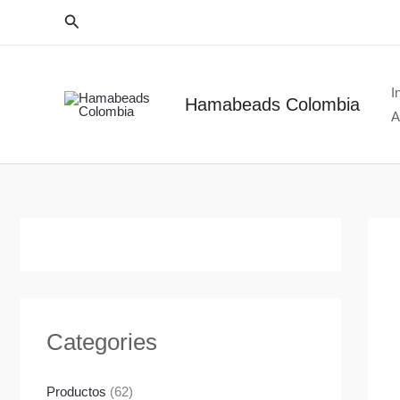
Ir
Buscar
al
contenido
I
Hamabeads Colombia
A
Categories
Productos
(62)