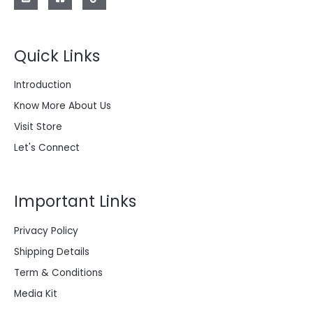
a
:
2
$
0
0
Quick Links
2
.
8
0
0
0
Introduction
.
0
0
.
Know More About Us
0
0
Visit Store
.
Let's Connect
Important Links
Privacy Policy
Shipping Details
Term & Conditions
Media Kit