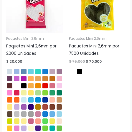
Paquetes Mini 2.6mm
Paquetes Mini 2.6mm
Paquetes Mini 2,6mm por
Paquetes Mini 2,6mm por
2000 Unidades
7500 Unidades
El
El
$
20.000
$
75.000
$
70.000
precio
precio
original
actual
era:
es:
$ 75.000.
$ 70.000.