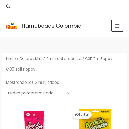
Ir
Buscar
al
contenido
Hamabeads Colombia
Inicio
/ Colores Mini 2.6mm del producto / C05 Tall Poppy
C05 Tall Poppy
Mostrando los 2 resultados
¡Oferta!