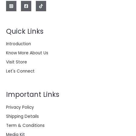
e
:
r
$
a
:
2
$
0
0
Quick Links
2
.
8
0
0
0
Introduction
.
0
0
.
Know More About Us
0
0
Visit Store
.
Let's Connect
Important Links
Privacy Policy
Shipping Details
Term & Conditions
Media Kit