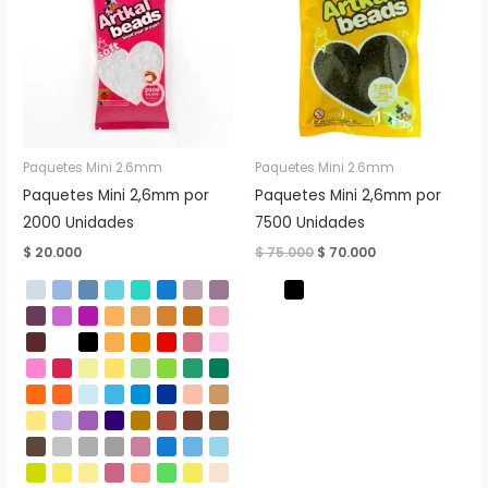
Paquetes Mini 2.6mm
Paquetes Mini 2.6mm
Paquetes Mini 2,6mm por
Paquetes Mini 2,6mm por
2000 Unidades
7500 Unidades
El
El
$
20.000
$
75.000
$
70.000
precio
precio
original
actual
era:
es:
$ 75.000.
$ 70.000.