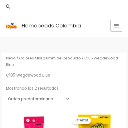
Ir
Buscar
al
contenido
Hamabeads Colombia
Inicio
/ Colores Mini 2.6mm del producto / C105 Wegdewood
Blue
C105 Wegdewood Blue
Mostrando los 2 resultados
¡Oferta!