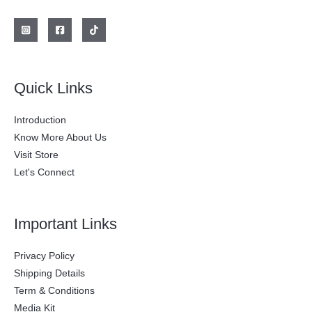
l
s
e
:
r
$
a
:
2
$
0
0
2
.
Quick Links
8
0
0
0
.
0
Introduction
0
.
0
Know More About Us
0
Visit Store
.
Let's Connect
Important Links
Privacy Policy
Shipping Details
Term & Conditions
Media Kit