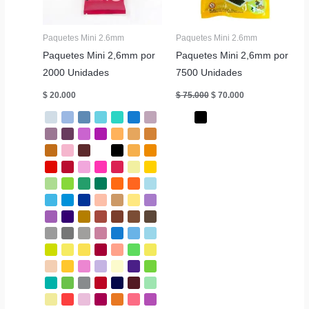
Paquetes Mini 2.6mm
Paquetes Mini 2.6mm
Paquetes Mini 2,6mm por
Paquetes Mini 2,6mm por
2000 Unidades
7500 Unidades
El
El
$
20.000
$
75.000
$
70.000
precio
precio
original
actual
era:
es:
$ 75.000.
$ 70.000.