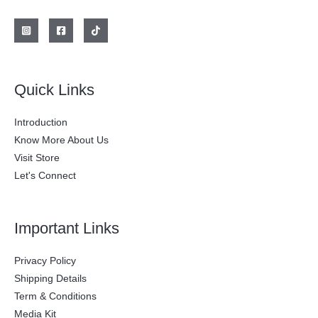
l
s
e
:
r
$
a
:
2
$
0
0
2
.
Quick Links
8
0
0
0
.
0
Introduction
0
.
0
Know More About Us
0
Visit Store
.
Let's Connect
Important Links
Privacy Policy
Shipping Details
Term & Conditions
Media Kit