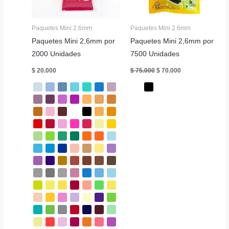
Paquetes Mini 2.6mm
Paquetes Mini 2.6mm
Paquetes Mini 2,6mm por
Paquetes Mini 2,6mm por
2000 Unidades
7500 Unidades
El
El
$
20.000
$
75.000
$
70.000
precio
precio
original
actual
era:
es:
$ 75.000.
$ 70.000.