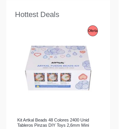
Hottest Deals
P
Oferta
R
O
D
U
C
T
O
E
Kit Artkal Beads 48 Colores 2400 Unid
N
Tableros Pinzas DIY Toys 2,6mm Mini