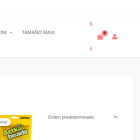
$
INI
TAMAÑO MAXI
0
erta!