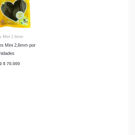
s Mini 2.6mm
es Mini 2,6mm por
nidades
El
El
0
$
70.000
precio
precio
original
actual
era:
es:
$ 75.000.
$ 70.000.