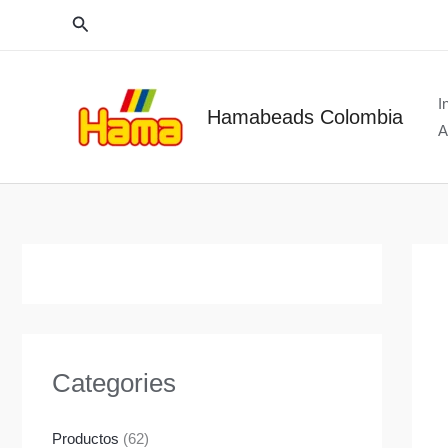
Ir
Buscar
al
contenido
I
Hamabeads Colombia
A
Categories
Productos
(62)