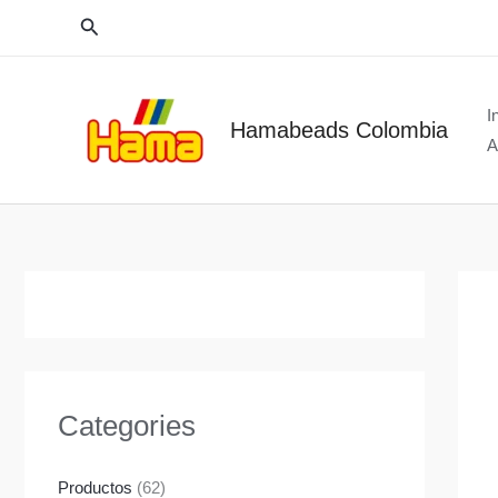
Ir
Buscar
al
contenido
I
Hamabeads Colombia
A
Categories
Productos
(62)