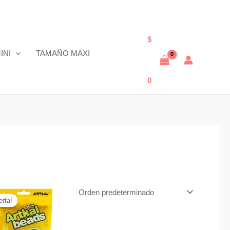
$
INI
TAMAÑO MAXI
0
erta!