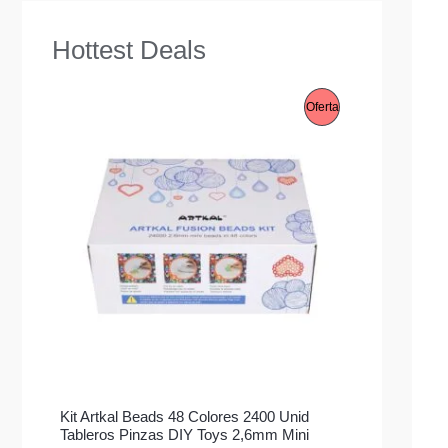
Hottest Deals
P
Oferta
R
O
D
U
C
T
O
E
Kit Artkal Beads 48 Colores 2400 Unid
N
Tableros Pinzas DIY Toys 2,6mm Mini