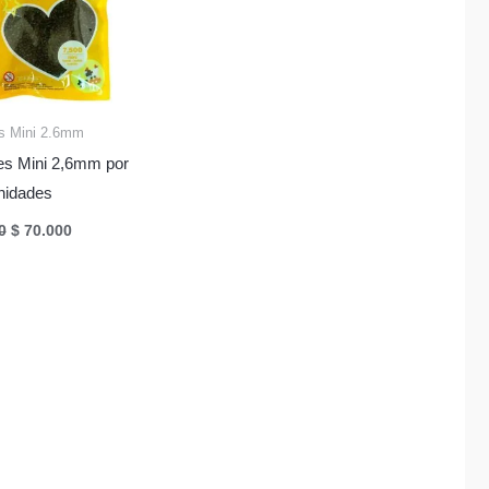
s Mini 2.6mm
es Mini 2,6mm por
nidades
El
El
0
$
70.000
precio
precio
original
actual
era:
es:
$ 75.000.
$ 70.000.