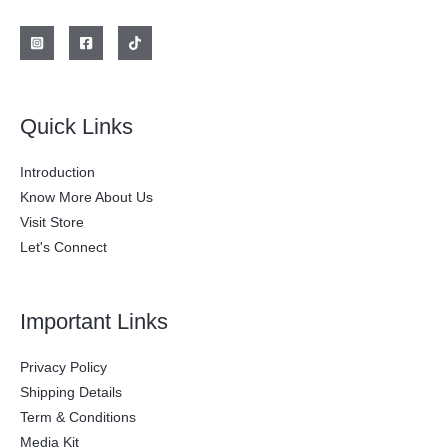
l
s
e
:
r
$
a
:
2
$
0
0
2
.
Quick Links
8
0
0
0
.
0
Introduction
0
.
0
Know More About Us
0
Visit Store
.
Let's Connect
Important Links
Privacy Policy
Shipping Details
Term & Conditions
Media Kit