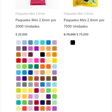
Paquetes Mini 2.6mm
Paquetes Mini 2.6mm
Paquetes Mini 2,6mm por
Paquetes Mini 2,6mm por
2000 Unidades
7500 Unidades
El
El
$
20.000
$
75.000
$
70.000
precio
precio
original
actual
era:
es:
$ 75.000.
$ 70.000.