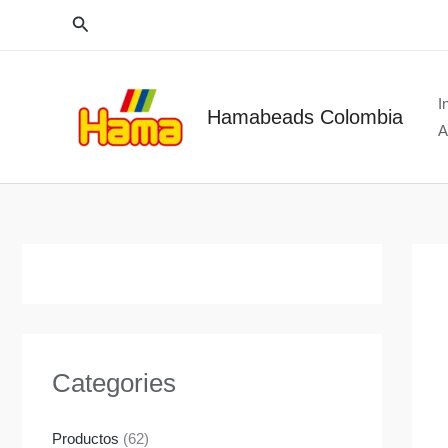
Ir
Buscar
al
contenido
I
Hamabeads Colombia
A
Categories
Productos
(62)