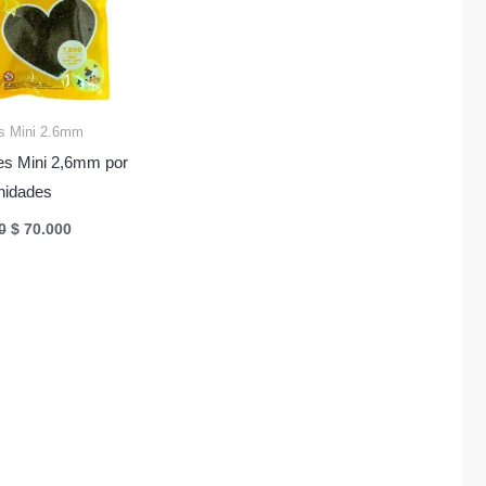
s Mini 2.6mm
es Mini 2,6mm por
nidades
El
El
0
$
70.000
precio
precio
original
actual
era:
es:
$ 75.000.
$ 70.000.