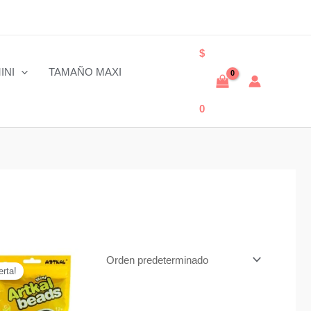
$
INI
TAMAÑO MAXI
0
erta!