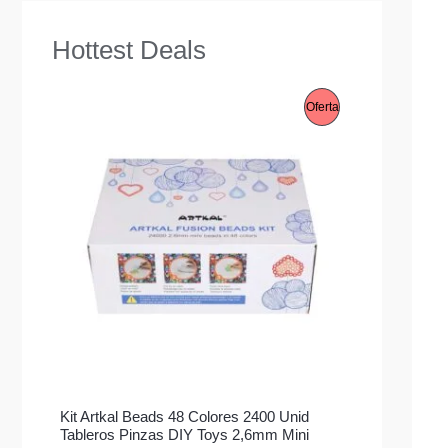
Hottest Deals
P
Oferta
R
O
D
U
C
T
O
E
Kit Artkal Beads 48 Colores 2400 Unid
N
Tableros Pinzas DIY Toys 2,6mm Mini