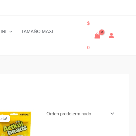
$
INI
TAMAÑO MAXI
0
erta!