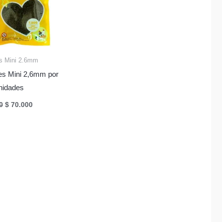
s Mini 2.6mm
es Mini 2,6mm por
nidades
El
El
0
$
70.000
precio
precio
original
actual
era:
es:
$ 75.000.
$ 70.000.