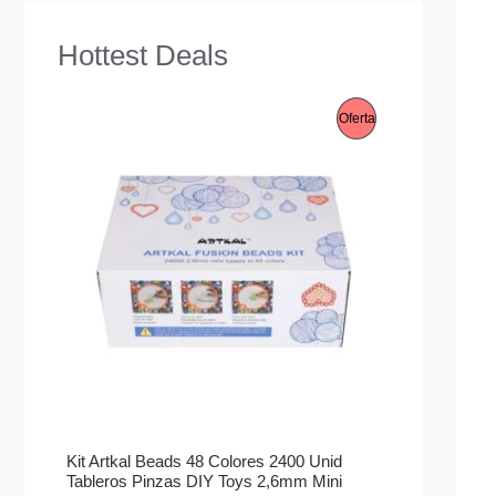
Hottest Deals
P
Oferta
R
O
D
U
C
T
O
E
Kit Artkal Beads 48 Colores 2400 Unid
N
Tableros Pinzas DIY Toys 2,6mm Mini