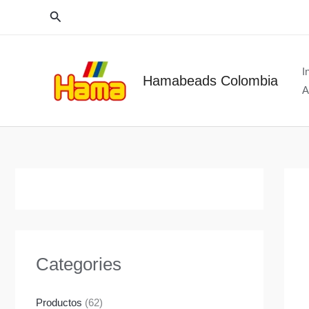
Ir
Buscar
al
contenido
I
Hamabeads Colombia
A
Categories
Productos
(62)