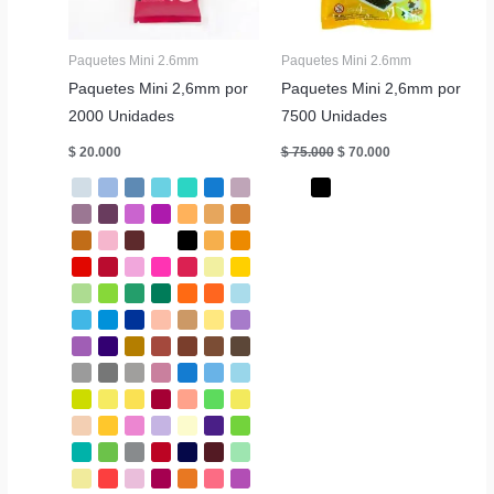
Paquetes Mini 2.6mm
Paquetes Mini 2.6mm
Paquetes Mini 2,6mm por
Paquetes Mini 2,6mm por
2000 Unidades
7500 Unidades
El
El
$
20.000
$
75.000
$
70.000
precio
precio
original
actual
era:
es:
$ 75.000.
$ 70.000.