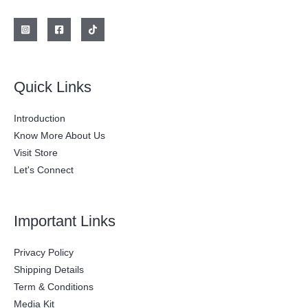
l
s
e
:
r
$
a
:
2
$
0
0
2
.
Quick Links
8
0
0
0
.
0
Introduction
0
.
0
Know More About Us
0
Visit Store
.
Let's Connect
Important Links
Privacy Policy
Shipping Details
Term & Conditions
Media Kit