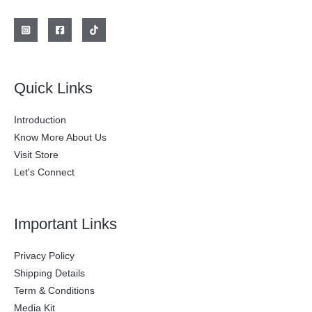
l
s
e
:
r
$
a
:
2
$
0
0
2
.
Quick Links
8
0
0
0
.
0
Introduction
0
.
0
Know More About Us
0
Visit Store
.
Let's Connect
Important Links
Privacy Policy
Shipping Details
Term & Conditions
Media Kit