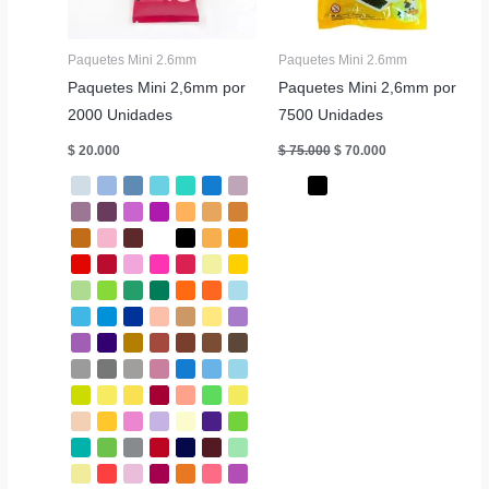
Paquetes Mini 2.6mm
Paquetes Mini 2.6mm
Paquetes Mini 2,6mm por
Paquetes Mini 2,6mm por
2000 Unidades
7500 Unidades
El
El
$
20.000
$
75.000
$
70.000
precio
precio
original
actual
era:
es:
$ 75.000.
$ 70.000.