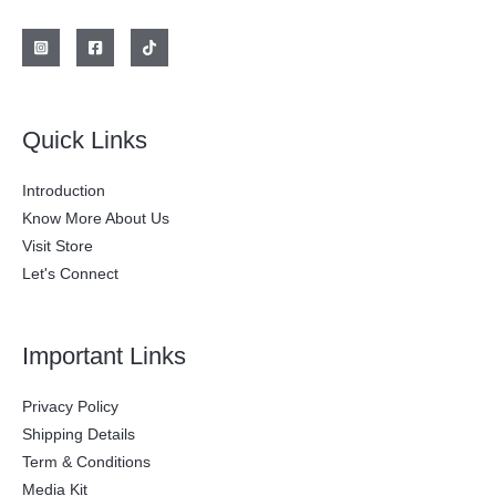
l
s
e
:
r
$
a
:
2
$
0
0
2
.
Quick Links
8
0
0
0
.
0
Introduction
0
.
0
Know More About Us
0
Visit Store
.
Let's Connect
Important Links
Privacy Policy
Shipping Details
Term & Conditions
Media Kit