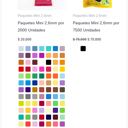
Paquetes Mini 2.6mm
Paquetes Mini 2.6mm
Paquetes Mini 2,6mm por
Paquetes Mini 2,6mm por
2000 Unidades
7500 Unidades
El
El
$
20.000
$
75.000
$
70.000
precio
precio
original
actual
era:
es:
$ 75.000.
$ 70.000.