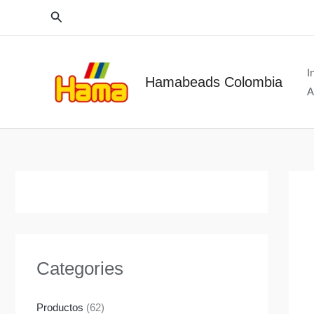
Ir
Buscar
al
contenido
I
Hamabeads Colombia
A
Categories
Productos
(62)