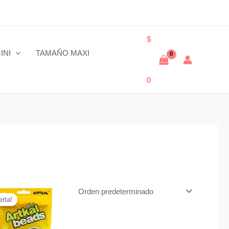
$
INI
TAMAÑO MAXI
0
erta!