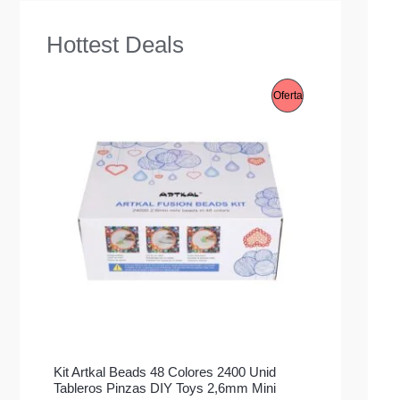
Hottest Deals
P
Oferta
R
O
D
U
C
T
O
E
Kit Artkal Beads 48 Colores 2400 Unid
N
Tableros Pinzas DIY Toys 2,6mm Mini