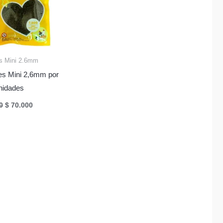
s Mini 2.6mm
es Mini 2,6mm por
nidades
El
El
0
$
70.000
precio
precio
original
actual
era:
es:
$ 75.000.
$ 70.000.