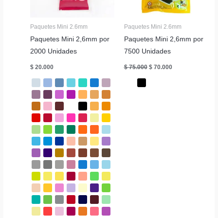
Paquetes Mini 2.6mm
Paquetes Mini 2.6mm
Paquetes Mini 2,6mm por
Paquetes Mini 2,6mm por
2000 Unidades
7500 Unidades
El
El
$
20.000
$
75.000
$
70.000
precio
precio
original
actual
era:
es:
$ 75.000.
$ 70.000.