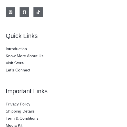
l
s
e
:
r
$
a
:
2
$
0
0
2
.
Quick Links
8
0
0
0
.
0
Introduction
0
.
0
Know More About Us
0
Visit Store
.
Let's Connect
Important Links
Privacy Policy
Shipping Details
Term & Conditions
Media Kit