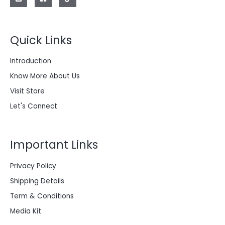
a
:
2
$
0
0
Quick Links
2
.
8
0
0
0
Introduction
.
0
0
.
Know More About Us
0
0
Visit Store
.
Let's Connect
Important Links
Privacy Policy
Shipping Details
Term & Conditions
Media Kit