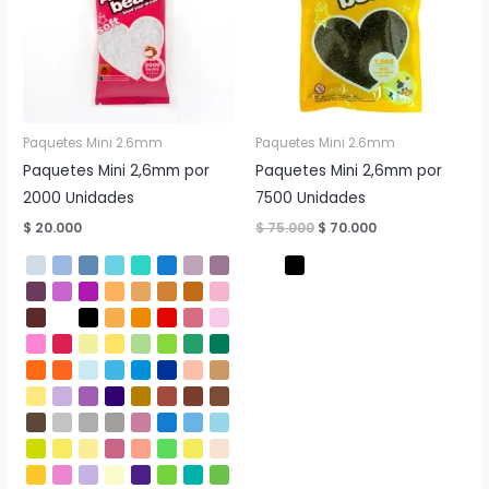
Paquetes Mini 2.6mm
Paquetes Mini 2.6mm
Paquetes Mini 2,6mm por
Paquetes Mini 2,6mm por
2000 Unidades
7500 Unidades
El
El
$
20.000
$
75.000
$
70.000
precio
precio
original
actual
era:
es:
$ 75.000.
$ 70.000.