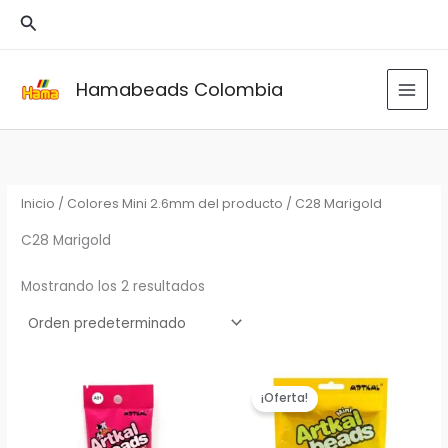
Ir
Buscar
al
contenido
Hamabeads Colombia
Inicio
/ Colores Mini 2.6mm del producto / C28 Marigold
C28 Marigold
Mostrando los 2 resultados
¡Oferta!