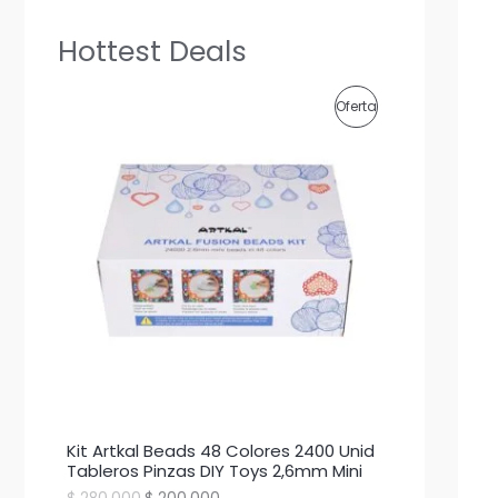
Hottest Deals
P
Oferta
R
O
D
U
C
T
O
E
Kit Artkal Beads 48 Colores 2400 Unid
N
Tableros Pinzas DIY Toys 2,6mm Mini
E
E