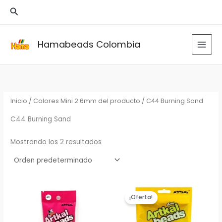
Ir
Buscar
al
contenido
Hamabeads Colombia
Inicio
/ Colores Mini 2.6mm del producto / C44 Burning Sand
C44 Burning Sand
Mostrando los 2 resultados
¡Oferta!