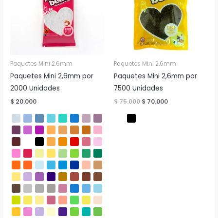
Paquetes Mini 2.6mm
Paquetes Mini 2.6mm
Paquetes Mini 2,6mm por
Paquetes Mini 2,6mm por
2000 Unidades
7500 Unidades
El
El
$
20.000
$
75.000
$
70.000
precio
precio
original
actual
era:
es:
$ 75.000.
$ 70.000.