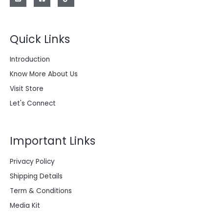
a
:
2
$
0
0
Quick Links
2
.
8
0
0
0
Introduction
.
0
0
.
Know More About Us
0
0
Visit Store
.
Let's Connect
Important Links
Privacy Policy
Shipping Details
Term & Conditions
Media Kit