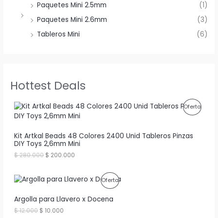
Paquetes Mini 2.5mm
(1)
Paquetes Mini 2.6mm
(3)
Tableros Mini
(6)
Hottest Deals
P
Oferta
R
Kit Artkal Beads 48 Colores 2400 Unid Tableros Pinzas
O
DIY Toys 2,6mm Mini
D
E
E
$
280.000
$
200.000
l
l
U
p
p
r
r
P
Oferta
C
e
e
c
c
R
Argolla para Llavero x Docena
T
i
i
o
o
E
E
$
12.000
$
10.000
O
O
o
a
l
l