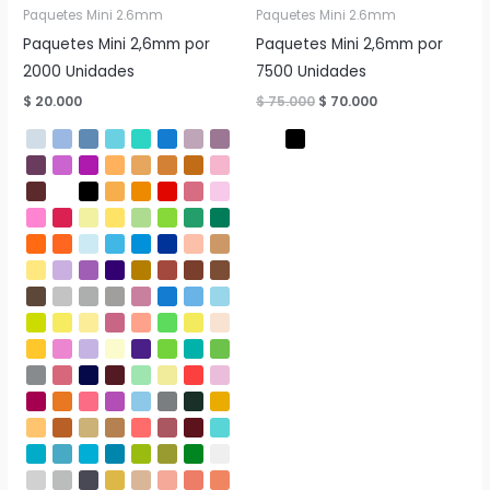
Paquetes Mini 2.6mm
Paquetes Mini 2.6mm
Paquetes Mini 2,6mm por
Paquetes Mini 2,6mm por
2000 Unidades
7500 Unidades
El
El
$
20.000
$
75.000
$
70.000
precio
precio
original
actual
era:
es:
$ 75.000.
$ 70.000.