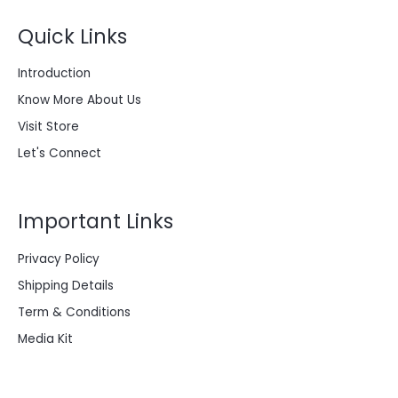
R
$
0
0
Quick Links
T
2
.
8
0
A
0
0
Introduction
.
0
0
.
Know More About Us
0
0
Visit Store
.
Let's Connect
Important Links
Privacy Policy
Shipping Details
Term & Conditions
Media Kit