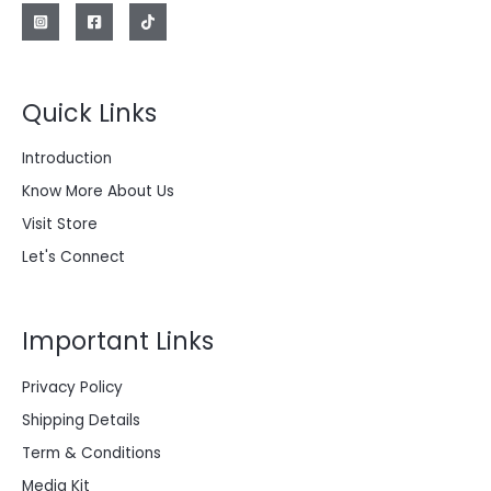
e
:
r
$
a
:
2
$
0
0
Quick Links
2
.
8
0
0
0
Introduction
.
0
0
.
Know More About Us
0
0
Visit Store
.
Let's Connect
Important Links
Privacy Policy
Shipping Details
Term & Conditions
Media Kit