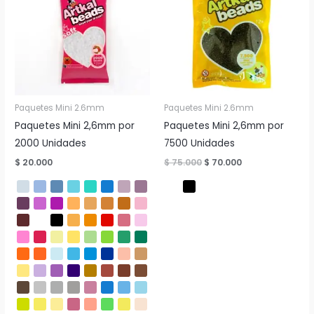
Paquetes Mini 2.6mm
Paquetes Mini 2.6mm
Paquetes Mini 2,6mm por
Paquetes Mini 2,6mm por
2000 Unidades
7500 Unidades
El
El
$
20.000
$
75.000
$
70.000
precio
precio
original
actual
era:
es:
$ 75.000.
$ 70.000.