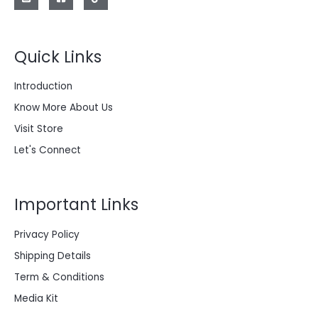
a
:
2
$
0
0
Quick Links
2
.
8
0
0
0
Introduction
.
0
0
.
Know More About Us
0
0
Visit Store
.
Let's Connect
Important Links
Privacy Policy
Shipping Details
Term & Conditions
Media Kit