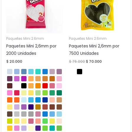
Paquetes Mini 2.6mm
Paquetes Mini 2.6mm
Paquetes Mini 2,6mm por
Paquetes Mini 2,6mm por
2000 Unidades
7500 Unidades
El
El
$
20.000
$
75.000
$
70.000
precio
precio
original
actual
era:
es:
$ 75.000.
$ 70.000.