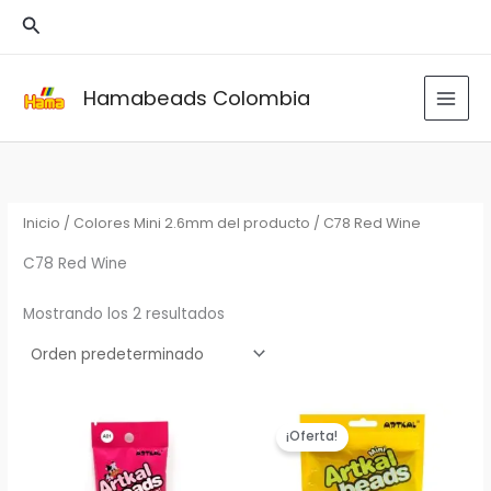
Ir
Buscar
al
contenido
Hamabeads Colombia
Inicio
/ Colores Mini 2.6mm del producto / C78 Red Wine
C78 Red Wine
Mostrando los 2 resultados
¡Oferta!