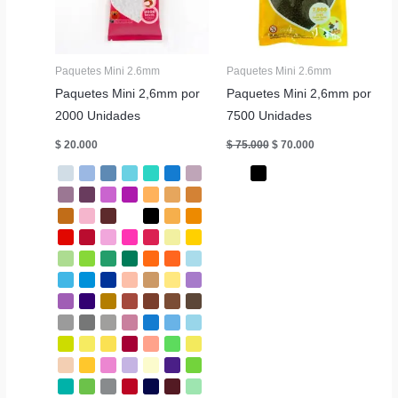
Paquetes Mini 2.6mm
Paquetes Mini 2.6mm
Paquetes Mini 2,6mm por
Paquetes Mini 2,6mm por
2000 Unidades
7500 Unidades
El
El
$
20.000
$
75.000
$
70.000
precio
precio
original
actual
era:
es:
$ 75.000.
$ 70.000.