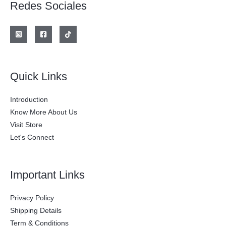
Redes Sociales
a
e
l
s
e
:
r
$
a
:
2
$
0
0
2
.
Quick Links
8
0
0
0
.
0
Introduction
0
.
0
Know More About Us
0
Visit Store
.
Let's Connect
Important Links
Privacy Policy
Shipping Details
Term & Conditions