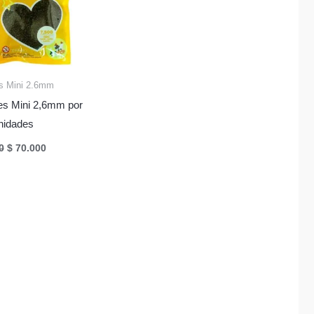
s Mini 2.6mm
es Mini 2,6mm por
nidades
El
El
0
$
70.000
precio
precio
original
actual
era:
es:
$ 75.000.
$ 70.000.