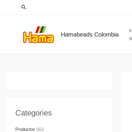
Ir
Buscar
al
contenido
I
Hamabeads Colombia
A
Categories
Productos
(62)