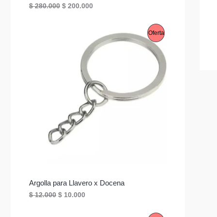
E
E
$
280.000
$
200.000
O
l
l
p
p
F
r
r
P
Oferta
e
e
E
c
c
R
i
i
R
o
o
O
o
a
T
r
c
D
i
t
g
u
A
U
i
a
n
l
C
a
e
l
s
e
:
T
r
$
a
O
:
2
$
0
E
0
Argolla para Llavero x Docena
2
.
N
E
E
8
0
$
12.000
$
10.000
l
l
0
0
O
p
p
.
0