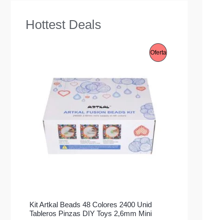
Hottest Deals
P
Oferta
R
O
D
U
C
T
O
E
Kit Artkal Beads 48 Colores 2400 Unid
N
Tableros Pinzas DIY Toys 2,6mm Mini