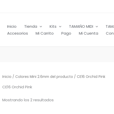
Inicio
Tienda
Kits
TAMAÑO MIDI
TAM
Accesorios
Mi Carrito
Pago
Mi Cuenta
Con
Inicio
/ Colores Mini 2.6mm del producto / CE16 Orchid Pink
CE16 Orchid Pink
Mostrando los 2 resultados