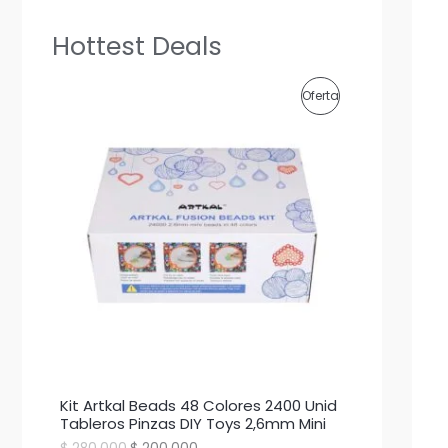
Hottest Deals
P
Oferta
R
O
D
U
C
T
O
E
Kit Artkal Beads 48 Colores 2400 Unid
N
Tableros Pinzas DIY Toys 2,6mm Mini
E
E