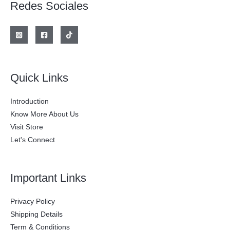
Redes Sociales
a
e
l
s
e
:
r
$
a
:
2
$
0
0
2
.
Quick Links
8
0
0
0
.
0
Introduction
0
.
0
Know More About Us
0
Visit Store
.
Let's Connect
Important Links
Privacy Policy
Shipping Details
Term & Conditions