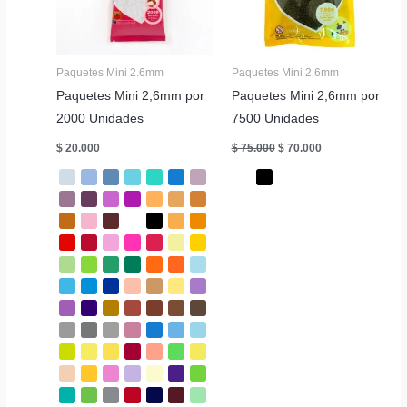
Paquetes Mini 2.6mm
Paquetes Mini 2.6mm
Paquetes Mini 2,6mm por
Paquetes Mini 2,6mm por
2000 Unidades
7500 Unidades
El
El
$
20.000
$
75.000
$
70.000
precio
precio
original
actual
era:
es:
$ 75.000.
$ 70.000.