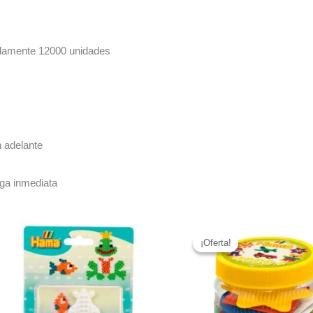
adamente 12000 unidades
n adelante
ega inmediata
¡Oferta!
¡Oferta!