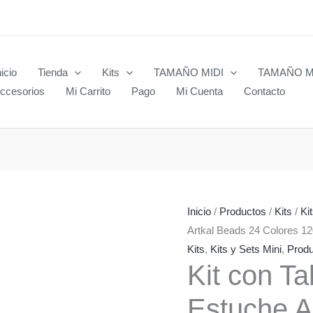
nicio
Tienda
Kits
TAMAÑO MIDI
TAMAÑO M
ccesorios
Mi Carrito
Pago
Mi Cuenta
Contacto
Inicio
/
Productos
/
Kits
/
Ki
Artkal Beads 24 Colores 1
Kits
,
Kits y Sets Mini
,
Prod
Kit con Ta
Estuche A