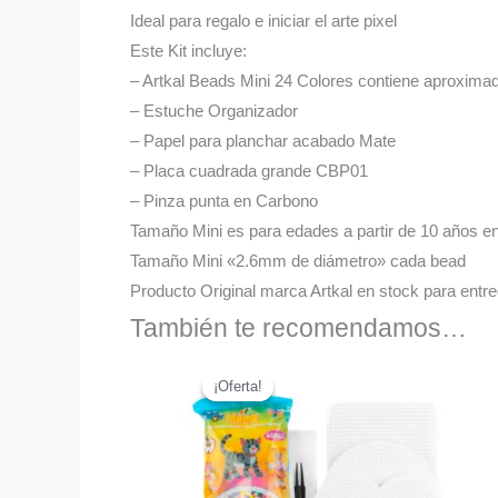
Ideal para regalo e iniciar el arte pixel
Este Kit incluye:
– Artkal Beads Mini 24 Colores contiene aproxim
– Estuche Organizador
– Papel para planchar acabado Mate
– Placa cuadrada grande CBP01
– Pinza punta en Carbono
Tamaño Mini es para edades a partir de 10 años e
Tamaño Mini «2.6mm de diámetro» cada bead
Producto Original marca Artkal en stock para entr
También te recomendamos…
¡Oferta!
¡Oferta!