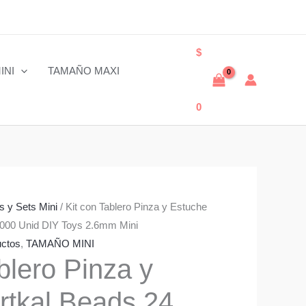
$
INI
TAMAÑO MAXI
0
ts y Sets Mini
/ Kit con Tablero Pinza y Estuche
2000 Unid DIY Toys 2.6mm Mini
uctos
,
TAMAÑO MINI
blero Pinza y
rtkal Beads 24