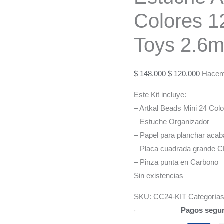
Colores 1
Toys 2.6m
El
El
$
148.000
$
120.000
Hacem
precio
precio
Este Kit incluye:
original
actual
– Artkal Beads Mini 24 Co
era:
es:
– Estuche Organizador
$ 148.000.
$ 120.0
– Papel para planchar aca
– Placa cuadrada grande 
– Pinza punta en Carbono
Sin existencias
SKU:
CC24-KIT
Categoría
Pagos segu