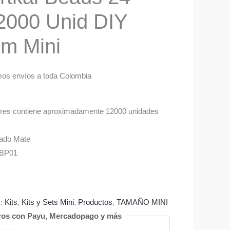
2000 Unid DIY
m Mini
os envíos a toda Colombia
lores contiene aproximadamente 12000 unidades
00.
bado Mate
CBP01
s:
Kits
,
Kits y Sets Mini
,
Productos
,
TAMAÑO MINI
ros con Payu, Mercadopago y más