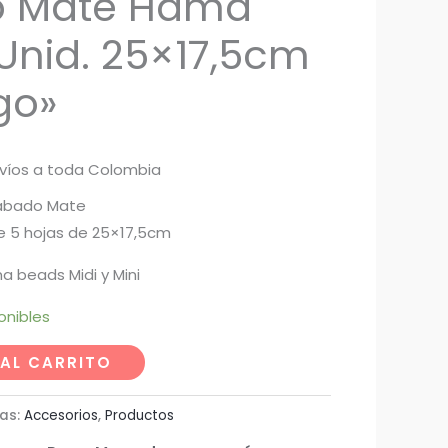
 Mate Hama
Unid. 25×17,5cm
ego»
íos a toda Colombia
cabado Mate
 5 hojas de 25×17,5cm
a beads Midi y Mini
onibles
 AL CARRITO
as:
Accesorios
,
Productos