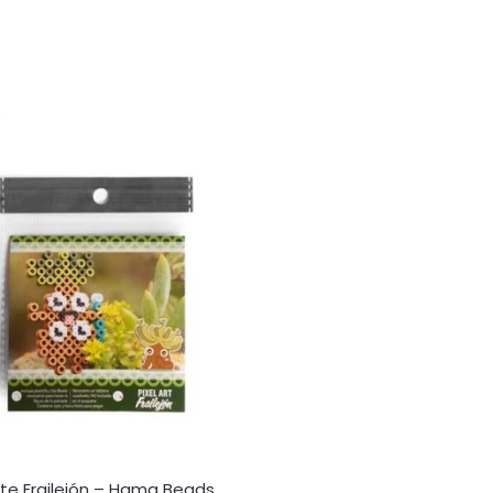
…
te Frailejón – Hama Beads