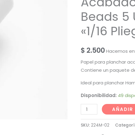
Acabado
Beads 5 
«1/16 Pli
$
2.500
Hacemos env
Papel para planchar a
Contiene un paquete de
Ideal para planchar Ham
Disponibilidad:
49 disp
Papel
AÑADIR
para
Planchar
SKU:
224M-02
Categorí
Acabado