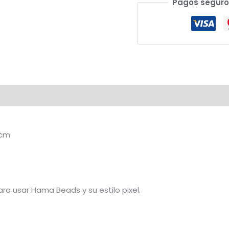
Pagos seguro
Mate
Hama
Beads
5
Unid.
25x17,5cm
"1/16
Pliego"
cantidad
5cm
a usar Hama Beads y su estilo pixel.