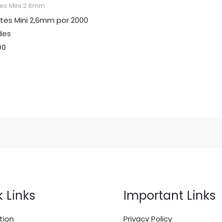
es Mini 2.6mm
es Mini 2,6mm por 2000
des
00
 Links
Important Links
tion
Privacy Policy