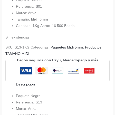
Paquete Blanco
original
actual
Referencia: S01
era:
es:
Marca: Artkal
$ 363.000.
$ 270.000.
Tamaño:
Midi 5mm
Cantidad:
1Kg
Aprox. 16.500 Beads
Sin existencias
SKU:
S13-1KG
Categorías:
Paquetes Midi 5mm
,
Productos
,
TAMAÑO MIDI
Pagos seguros con Payu, Mercadopago y más
Descripción
Paquete Negro
Referencia: S13
Marca: Artkal