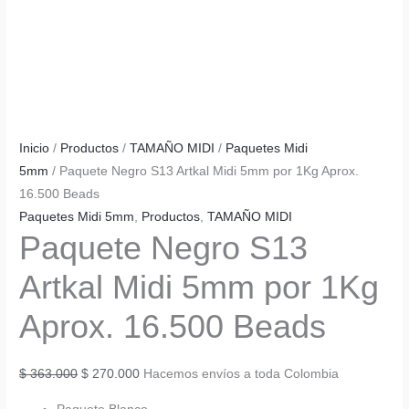
Inicio
/
Productos
/
TAMAÑO MIDI
/
Paquetes Midi
5mm
/ Paquete Negro S13 Artkal Midi 5mm por 1Kg Aprox.
16.500 Beads
Paquetes Midi 5mm
,
Productos
,
TAMAÑO MIDI
Paquete Negro S13
Artkal Midi 5mm por 1Kg
Aprox. 16.500 Beads
El
El
$
363.000
$
270.000
Hacemos envíos a toda Colombia
precio
precio