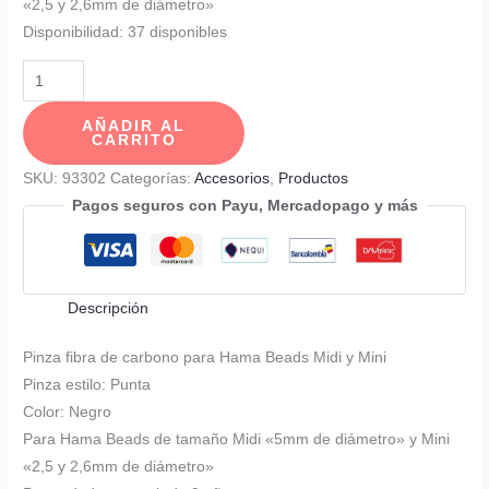
«2,5 y 2,6mm de diámetro»
Disponibilidad:
37 disponibles
Pinza
Para
AÑADIR AL
Hama
CARRITO
Beads
SKU:
93302
Categorías:
Accesorios
,
Productos
Mini
Pagos seguros con Payu, Mercadopago y más
Y
Midi
Fibra
de
Descripción
Carbono
Punta
Pinza fibra de carbono para Hama Beads Midi y Mini
cantidad
Pinza estilo: Punta
Color: Negro
Para Hama Beads de tamaño Midi «5mm de diámetro» y Mini
«2,5 y 2,6mm de diámetro»