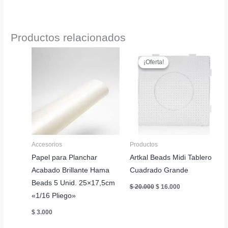
era:
es:
original
actual
$ 194.000.
$ 155.200.
era:
es:
$ 140.000.
$ 120.000.
Productos relacionados
¡Oferta!
¡Oferta!
Accesorios
Productos
Papel para Planchar
Artkal Beads Midi Tablero
Acabado Brillante Hama
Cuadrado Grande
Beads 5 Unid. 25×17,5cm
El
El
$
20.000
$
16.000
precio
precio
«1/16 Pliego»
original
actual
era:
es:
$
3.000
$ 20.000.
$ 16.000.