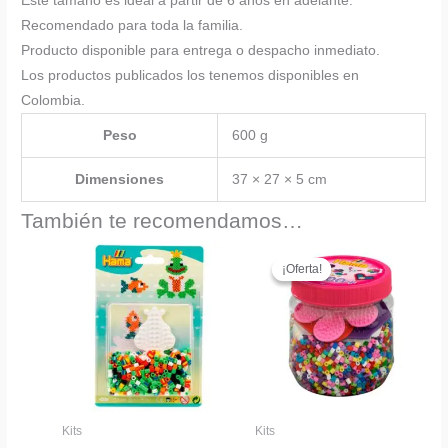
Este tamaño es ideal a partir de 6 años en adelante.
Recomendado para toda la familia.
Producto disponible para entrega o despacho inmediato.
Los productos publicados los tenemos disponibles en
Colombia.
Peso
600 g
Dimensiones
37 × 27 × 5 cm
También te recomendamos…
¡Oferta!
¡Oferta!
Kits
Kits