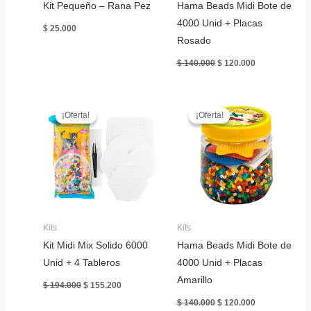
Kit Pequeño – Rana Pez
Hama Beads Midi Bote de
4000 Unid + Placas
$
25.000
Rosado
El
El
$
140.000
$
120.000
precio
precio
original
actual
era:
es:
$ 140.000.
$ 120.000.
¡Oferta!
¡Oferta!
¡Oferta!
¡Oferta!
Kits
Kits
Kit Midi Mix Solido 6000
Hama Beads Midi Bote de
Unid + 4 Tableros
4000 Unid + Placas
Amarillo
El
El
$
194.000
$
155.200
precio
precio
El
El
$
140.000
$
120.000
original
actual
precio
precio