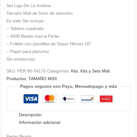
original
actual
Set Liga De La Justicia
era:
es:
Tamaño Midi de 5mm de diámetro
$ 180.000.
$ 150.000.
En este Set incluye:
– Tablero cuadrado
– 4500 Beads marca Perler
– Folleto con plantillas de Súper Héroes DC
– Papel para planchar
Sin existencias
SKU:
PER 80-54176
Categorías:
Kits
,
Kits y Sets Midi
,
Productos
,
TAMAÑO MIDI
Pagos seguros con Payu, Mercadopago y más
Descripción
Información adicional
Perler Beads