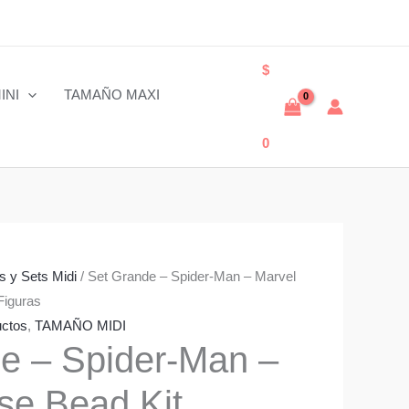
$
INI
TAMAÑO MAXI
0
ts y Sets Midi
/ Set Grande – Spider-Man – Marvel
Figuras
uctos
,
TAMAÑO MIDI
e – Spider-Man –
se Bead Kit,