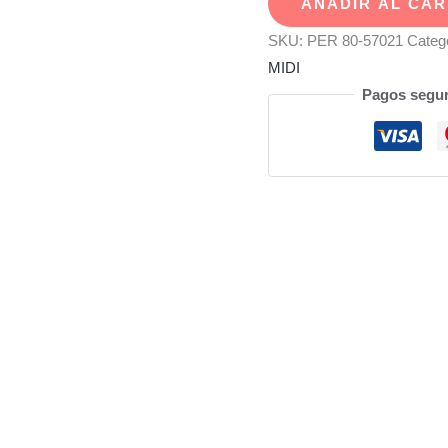
AÑADIR AL CAR
-
Spider-
SKU:
PER 80-57021
Categ
Man
MIDI
-
Pagos segu
Marvel
Fuse
Bead
Kit,
4553pc,
12
Figuras
cantidad