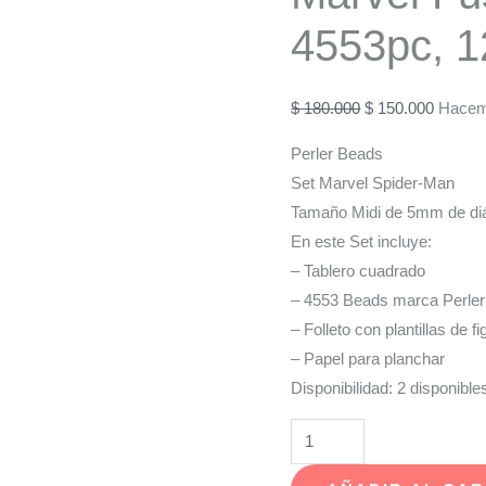
4553pc, 1
El
El
$
180.000
$
150.000
Hacem
precio
precio
Perler Beads
original
actual
Set Marvel Spider-Man
era:
es:
Tamaño Midi de 5mm de di
$ 180.000.
$ 150.0
En este Set incluye:
– Tablero cuadrado
– 4553 Beads marca Perler
– Folleto con plantillas de 
– Papel para planchar
Disponibilidad:
2 disponible
Set
Grande