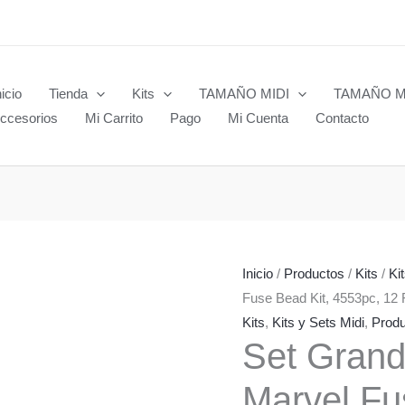
nicio
Tienda
Kits
TAMAÑO MIDI
TAMAÑO M
ccesorios
Mi Carrito
Pago
Mi Cuenta
Contacto
Inicio
/
Productos
/
Kits
/
Ki
Fuse Bead Kit, 4553pc, 12 
Kits
,
Kits y Sets Midi
,
Prod
Set Grand
Marvel Fu