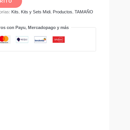
RITO
orías:
Kits
,
Kits y Sets Midi
,
Productos
,
TAMAÑO
ros con Payu, Mercadopago y más