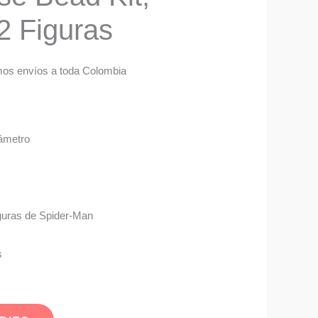
2 Figuras
os envíos a toda Colombia
ámetro
00.
figuras de Spider-Man
s