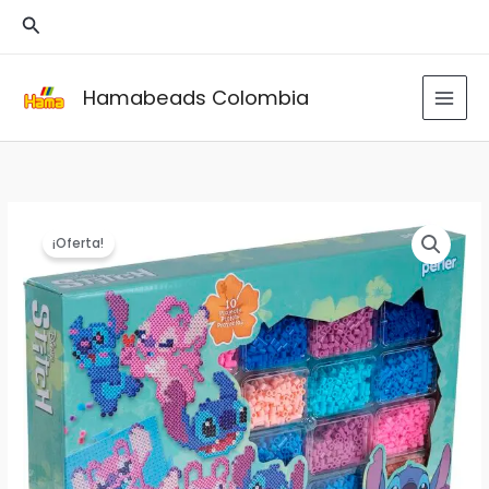
Ir
Buscar
al
contenido
Hamabeads Colombia
¡Oferta!