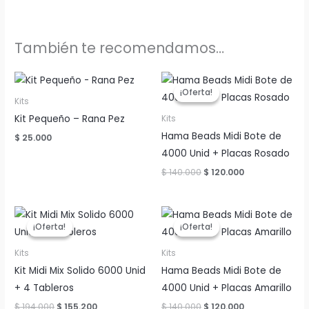
También te recomendamos…
¡Oferta!
¡Oferta!
Kits
Kit Pequeño – Rana Pez
Kits
Hama Beads Midi Bote de
$
25.000
4000 Unid + Placas Rosado
El
El
$
140.000
$
120.000
precio
precio
original
actual
era:
es:
$ 140.000.
$ 120.000.
¡Oferta!
¡Oferta!
¡Oferta!
¡Oferta!
Kits
Kits
Kit Midi Mix Solido 6000 Unid
Hama Beads Midi Bote de
+ 4 Tableros
4000 Unid + Placas Amarillo
El
El
El
El
$
194.000
$
155.200
$
140.000
$
120.000