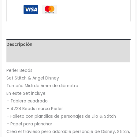
Fuse
Bead
Kit,
4228pc,
10
Figuras
Descripción
cantidad
Información adicional
Perler Beads
Set Stitch & Angel Disney
Tamaño Midi de 5mm de diámetro
En este Set incluye:
– Tablero cuadrado
– 4228 Beads marca Perler
– Folleto con plantillas de personajes de Lilo & Stitch
– Papel para planchar
Crea el travieso pero adorable personaje de Disney, Stitch,