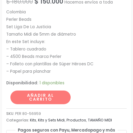
El
El
$
180.000
$
150.000
Hacemos envíos a toda
precio
precio
Colombia
Perler Beads
original
actual
Set Liga De La Justicia
era:
es:
Tamaño Midi de 5mm de diámetro
En este Set incluye:
$ 180.000.
$ 150.000.
– Tablero cuadrado
– 4500 Beads marca Perler
– Folleto con plantillas de Súper Héroes DC
– Papel para planchar
Disponibilidad:
1 disponibles
Set
AÑADIR AL
CARRITO
Grande
-
SKU:
PER 80-56959
Stitch
Categorías:
Kits
,
Kits y Sets Midi
,
Productos
,
TAMAÑO MIDI
-
Pagos seguros con Payu, Mercadopago y más
Disney