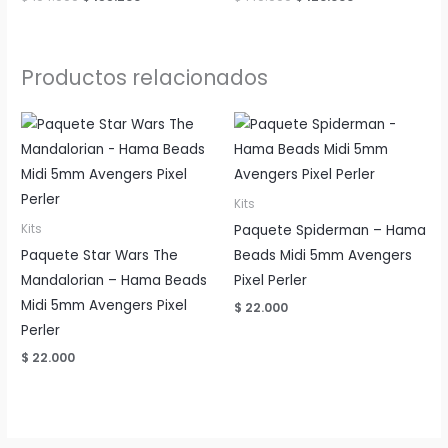
precio
precio
precio
precio
original
actual
original
actual
era:
es:
era:
es:
$ 194.000.
$ 155.200.
$ 140.000.
$ 120.000.
Productos relacionados
Kits
Paquete Spiderman – Hama
Kits
Paquete Star Wars The
Beads Midi 5mm Avengers
Mandalorian – Hama Beads
Pixel Perler
Midi 5mm Avengers Pixel
$
22.000
Perler
$
22.000