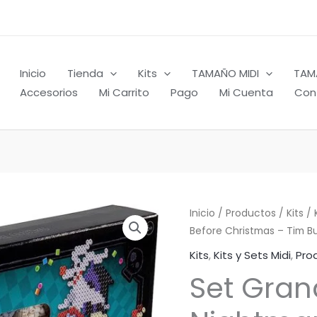
Inicio
Tienda
Kits
TAMAÑO MIDI
TAM
Accesorios
Mi Carrito
Pago
Mi Cuenta
Con
Inicio
/
Productos
/
Kits
/
Before Christmas – Tim Bur
Kits
,
Kits y Sets Midi
,
Pro
Set Gran