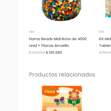
Kits
Kits
Hama Beads Midi Bote de 4000
Kit Mi
Unid + Placas Amarillo
Table
El
El
$
140.000
$
120.000
$
194.0
precio
precio
original
actual
era:
es:
$ 140.000.
$ 120.000.
Productos relacionados