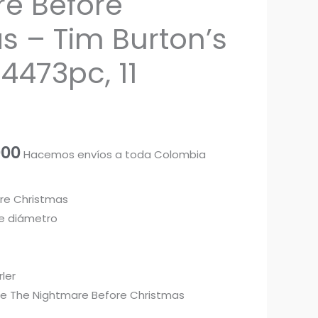
e Before
s – Tim Burton’s
 4473pc, 11
El
000
Hacemos envíos a toda Colombia
o
precio
re Christmas
al
actual
e diámetro
es:
000.
$ 150.000.
ler
s de The Nightmare Before Christmas