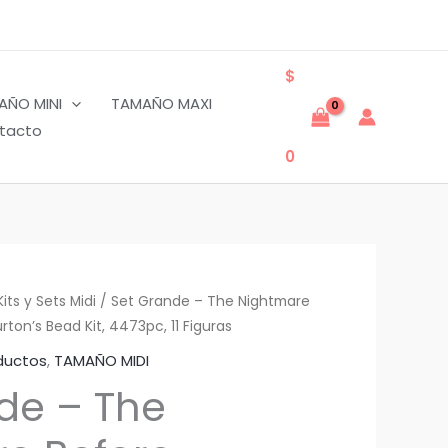
$
AÑO MINI
TAMAÑO MAXI
tacto
0
Kits y Sets Midi
/ Set Grande – The Nightmare
ton’s Bead Kit, 4473pc, 11 Figuras
ductos
,
TAMAÑO MIDI
de – The