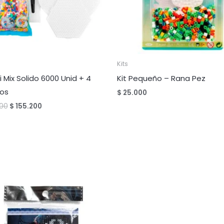
Kits
di Mix Solido 6000 Unid + 4
Kit Pequeño – Rana Pez
ros
$
25.000
El
El
00
$
155.200
precio
precio
original
actual
era:
es:
$ 194.000.
$ 155.200.