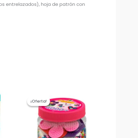
dos entrelazados), hoja de patrón con
¡Oferta!
¡Oferta!