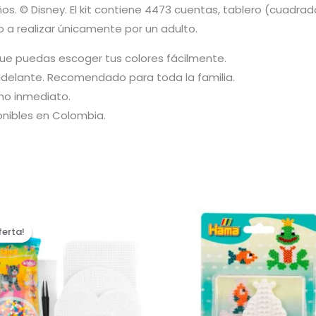
s. © Disney. El kit contiene 4473 cuentas, tablero (cuadra
o a realizar únicamente por un adulto.
que puedas escoger tus colores fácilmente.
 adelante. Recomendado para toda la familia.
ho inmediato.
onibles en Colombia.
…
ferta!
ferta!