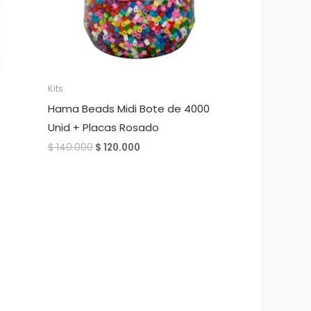
Kits
Hama Beads Midi Bote de 4000
Unid + Placas Rosado
El
El
$
140.000
$
120.000
precio
precio
original
actual
era:
es:
$ 140.000.
$ 120.000.