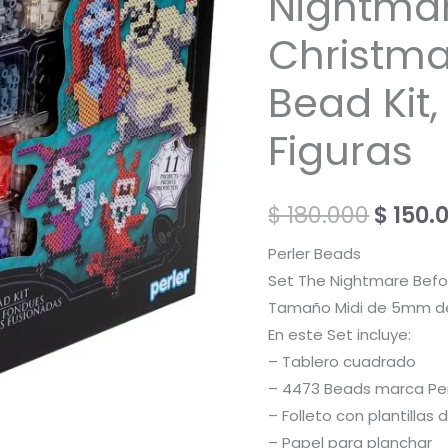
Nightmar
Christma
Bead Kit,
Figuras
El
$
180.000
$
150.
preci
Perler Beads
Set The Nightmare Befo
origin
Tamaño Midi de 5mm d
era:
En este Set incluye:
– Tablero cuadrado
$ 180.
– 4473 Beads marca Per
– Folleto con plantilla
– Papel para planchar