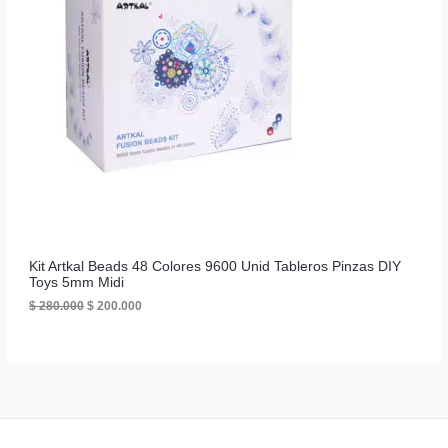
o
o
O
o
a
A
r
c
D
i
t
g
u
U
i
a
n
l
C
a
e
l
s
T
e
:
r
$
O
a
:
1
E
$
0
.
N
1
0
2
0
O
Kit Artkal Beads 48 Colores 9600 Unid Tableros Pinzas DIY
.
0
Toys 5mm Midi
0
.
F
0
E
E
$
280.000
$
200.000
0
l
l
E
.
p
p
r
r
R
e
e
c
c
T
i
i
o
o
A
o
a