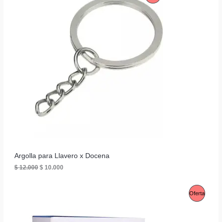
e
e
c
c
T
R
i
i
o
o
A
O
o
a
r
c
D
i
t
g
u
U
i
a
n
l
C
a
e
l
s
T
e
:
r
$
O
a
:
2
E
$
0
0
N
2
.
8
0
O
Argolla para Llavero x Docena
0
0
.
0
E
E
$
12.000
$
10.000
F
0
.
l
l
0
p
p
E
0
r
r
P
Oferta
.
e
e
R
c
c
R
i
i
T