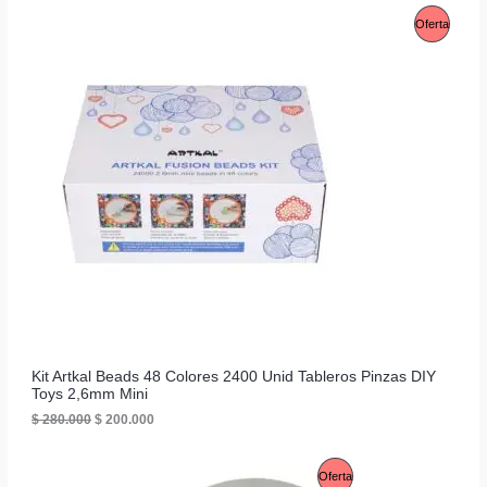
P
Oferta
R
O
D
U
C
T
O
E
N
O
Kit Artkal Beads 48 Colores 2400 Unid Tableros Pinzas DIY
Toys 2,6mm Mini
F
E
E
$
280.000
$
200.000
l
l
E
p
p
r
r
R
P
Oferta