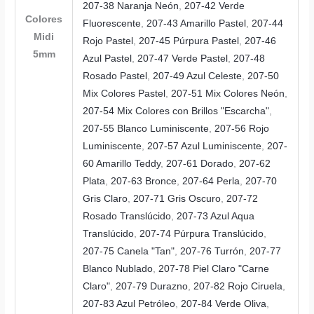
207-38 Naranja Neón
,
207-42 Verde
Colores
Fluorescente
,
207-43 Amarillo Pastel
,
207-44
Midi
Rojo Pastel
,
207-45 Púrpura Pastel
,
207-46
5mm
Azul Pastel
,
207-47 Verde Pastel
,
207-48
Rosado Pastel
,
207-49 Azul Celeste
,
207-50
Mix Colores Pastel
,
207-51 Mix Colores Neón
,
207-54 Mix Colores con Brillos "Escarcha"
,
207-55 Blanco Luminiscente
,
207-56 Rojo
Luminiscente
,
207-57 Azul Luminiscente
,
207-
60 Amarillo Teddy
,
207-61 Dorado
,
207-62
Plata
,
207-63 Bronce
,
207-64 Perla
,
207-70
Gris Claro
,
207-71 Gris Oscuro
,
207-72
Rosado Translúcido
,
207-73 Azul Aqua
Translúcido
,
207-74 Púrpura Translúcido
,
207-75 Canela "Tan"
,
207-76 Turrón
,
207-77
Blanco Nublado
,
207-78 Piel Claro "Carne
Claro"
,
207-79 Durazno
,
207-82 Rojo Ciruela
,
207-83 Azul Petróleo
,
207-84 Verde Oliva
,