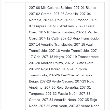
207-00 Mix Colores Solidos
,
207-01 Blanco
,
207-02 Crema
,
207-03 Amarillo
,
207-04
Naranja
,
207-05 Rojo
,
207-06 Rosado
,
207-
07 Púrpura
,
207-08 Azul Rey
,
207-09 Azul
Claro
,
207-10 Verde Irlandés
,
207-11 Verde
Claro
,
207-12 Café
,
207-13 Rojo Translúcido
,
207-14 Amarillo Translúcido
,
207-15 Azul
Translúcido
,
207-16 Verde Translúcido
,
207-
17 Gris
,
207-18 Negro
,
207-19 Transparente
,
207-20 Marrón Rojizo
,
207-21 Café Claro
,
207-22 Rojo Oscuro
,
207-24 Púrpura
Translúcido
,
207-26 Piel “Carne”
,
207-27
Beige
,
207-28 Verde Oscuro
,
207-29 Rojo
Vinotinto
,
207-30 Rojo Borgoña
,
207-31
Turquesa
,
207-32 Fucsia Neón
,
207-33
Cereza
,
207-34 Amarillo Neón
,
207-35 Rojo
Neón
,
207-36 Azul Neón
,
207-37 Verde Neón
,