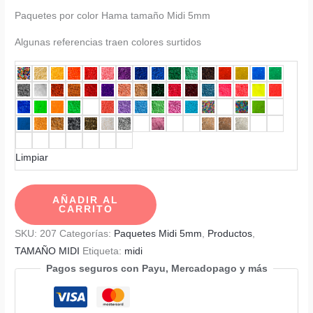
de
Paquetes por color Hama tamaño Midi 5mm
precios:
desde
Algunas referencias traen colores surtidos
$ 22.000
hasta
$ 26.000
Limpiar
Paquetes
AÑADIR AL
CARRITO
Midi
5mm
SKU:
207
Categorías:
Paquetes Midi 5mm
,
Productos
,
por
TAMAÑO MIDI
Etiqueta:
midi
1000
Pagos seguros con Payu, Mercadopago y más
Unidades
cantidad