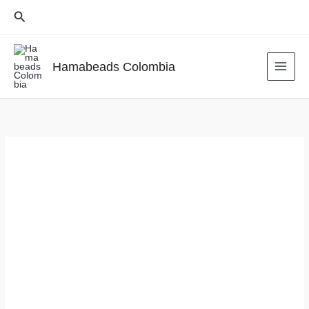
Ir
Buscar
al
contenido
Hamabeads Colombia