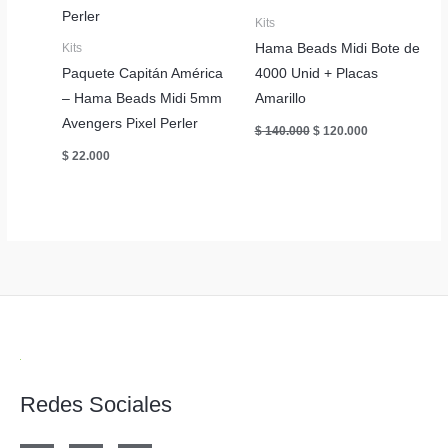
Kits
Hama Beads Midi Bote de
Kits
Paquete Capitán América
4000 Unid + Placas
– Hama Beads Midi 5mm
Amarillo
Avengers Pixel Perler
El
El
$
140.000
$
120.000
precio
precio
$
22.000
original
actual
era:
es:
$ 140.000.
$ 120.000.
Redes Sociales