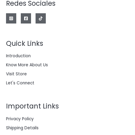
Redes Sociales
2
0
O
a
e
.
0
T
l
s
0
.
F
e
:
0
A
r
$
0
E
a
.
:
2
R
$
0
0
Quick Links
T
2
.
8
0
A
0
0
Introduction
.
0
0
.
Know More About Us
0
0
Visit Store
.
Let's Connect
Important Links
Privacy Policy
Shipping Details