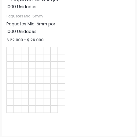
Paquetes Midi 5mm
Paquetes Midi 5mm por
1000 Unidades
Rango
$
22.000
-
$
26.000
de
precios:
desde
$ 22.000
hasta
$ 26.000