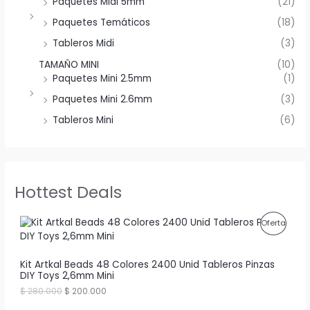
Paquetes Midi 5mm
(21)
Paquetes Temáticos
(18)
Tableros Midi
(3)
TAMAÑO MINI
(10)
Paquetes Mini 2.5mm
(1)
Paquetes Mini 2.6mm
(3)
Tableros Mini
(6)
Hottest Deals
P
Oferta
R
Kit Artkal Beads 48 Colores 2400 Unid Tableros Pinzas
O
DIY Toys 2,6mm Mini
D
E
E
$
280.000
$
200.000
l
l