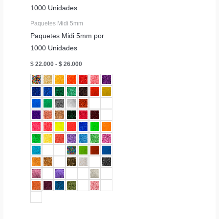
Paquetes Midi 5mm
Paquetes Midi 5mm por
1000 Unidades
Rango
$
22.000
-
$
26.000
de
precios:
desde
$ 22.000
hasta
$ 26.000