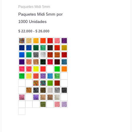
Paquetes Midi 5mm
Paquetes Midi 5mm por
1000 Unidades
Rango
$
22.000
-
$
26.000
de
precios:
desde
$ 22.000
hasta
$ 26.000