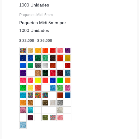
Paquetes Midi 5mm
Paquetes Midi 5mm por
1000 Unidades
Rango
$
22.000
-
$
26.000
de
precios:
desde
$ 22.000
hasta
$ 26.000