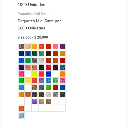
Paquetes Midi 5mm
Paquetes Midi 5mm por
1000 Unidades
Rango
$
22.000
-
$
26.000
de
precios:
desde
$ 22.000
hasta
$ 26.000