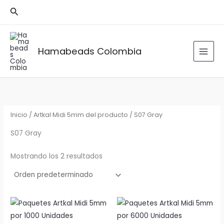
Ir
Buscar
al
contenido
Hamabeads Colombia
Inicio
/ Artkal Midi 5mm del producto / S07 Gray
S07 Gray
Mostrando los 2 resultados