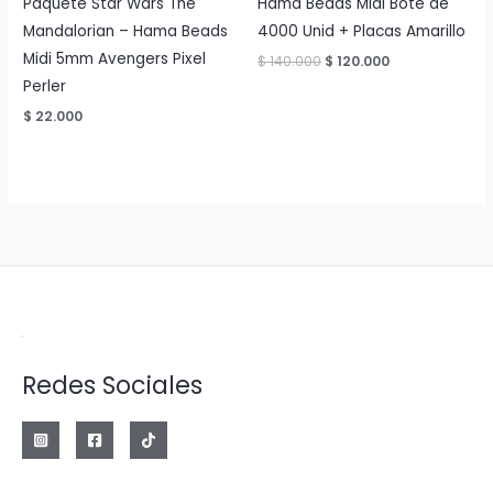
Paquete Star Wars The
Hama Beads Midi Bote de
Mandalorian – Hama Beads
4000 Unid + Placas Amarillo
Midi 5mm Avengers Pixel
El
El
$
140.000
$
120.000
precio
precio
Perler
original
actual
era:
es:
$
22.000
$ 140.000.
$ 120.000.
Redes Sociales