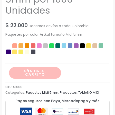
Unidades
$
22.000
Hacemos envíos a toda Colombia
Paquetes por color Artkal tamaño Midi 5mm
Paquetes
AÑADIR AL
CARRITO
Artkal
Midi
SKU:
S1000
5mm
Categorías:
Paquetes Midi 5mm
,
Productos
,
TAMAÑO MIDI
por
Pagos seguros con Payu, Mercadopago y más
1000
Unidades
cantidad