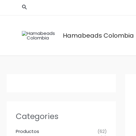
Ir
Buscar
al
contenido
Hamabeads Colombia
Categories
Productos
(62)