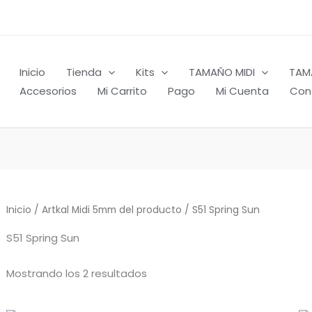
Inicio
Tienda
Kits
TAMAÑO MIDI
TAM
Accesorios
Mi Carrito
Pago
Mi Cuenta
Con
Inicio
/ Artkal Midi 5mm del producto / S51 Spring Sun
S51 Spring Sun
Mostrando los 2 resultados