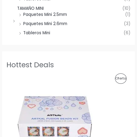
TAMAÑO MINI
(10)
Paquetes Mini 2.5mm
(1)
Paquetes Mini 2.6mm
(3)
Tableros Mini
(6)
Hottest Deals
P
Oferta
R
O
D
U
C
T