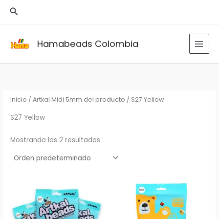
Ir
Buscar
al
contenido
Hamabeads Colombia
Inicio
/ Artkal Midi 5mm del producto / S27 Yellow
S27 Yellow
Mostrando los 2 resultados