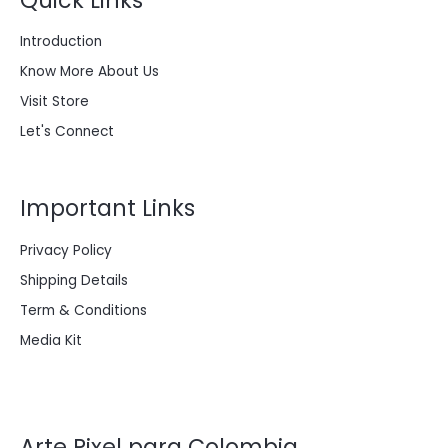
Quick Links
8
0
0
0
Introduction
.
0
0
.
Know More About Us
0
0
Visit Store
.
Let's Connect
Important Links
Privacy Policy
Shipping Details
Term & Conditions
Media Kit
Arte Pixel para Colombia